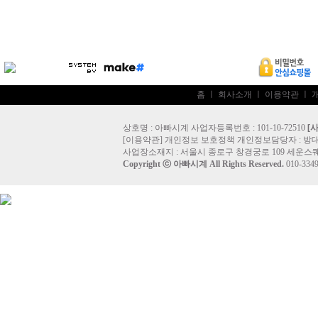
홈
ㅣ
회사소개
ㅣ
이용약관
ㅣ
상호명 : 아빠시계 사업자등록번호 : 101-10-72510
[
[
이용약관
]
개인정보 보호정책
개인정보담당자 :
방
사업장소재지 : 서울시 종로구 창경궁로 109 세운스퀘
Copyright ⓒ
아빠시계
All Rights Reserved.
010-33