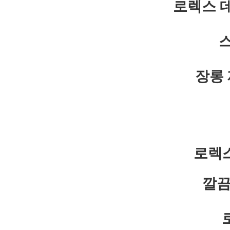
로렉스 데
장롱
로렉스
깔끔