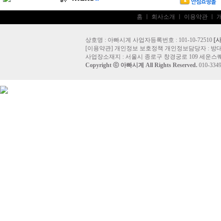
홈
ㅣ
회사소개
ㅣ
이용약관
ㅣ
상호명 : 아빠시계 사업자등록번호 : 101-10-72510
[
[
이용약관
]
개인정보 보호정책
개인정보담당자 :
방
사업장소재지 : 서울시 종로구 창경궁로 109 세운스퀘
Copyright ⓒ
아빠시계
All Rights Reserved.
010-33