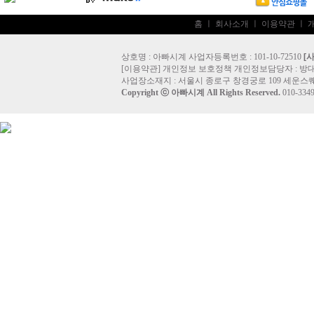
홈
ㅣ
회사소개
ㅣ
이용약관
ㅣ
상호명 : 아빠시계 사업자등록번호 : 101-10-72510
[
[
이용약관
]
개인정보 보호정책
개인정보담당자 :
방
사업장소재지 : 서울시 종로구 창경궁로 109 세운스퀘
Copyright ⓒ
아빠시계
All Rights Reserved.
010-33