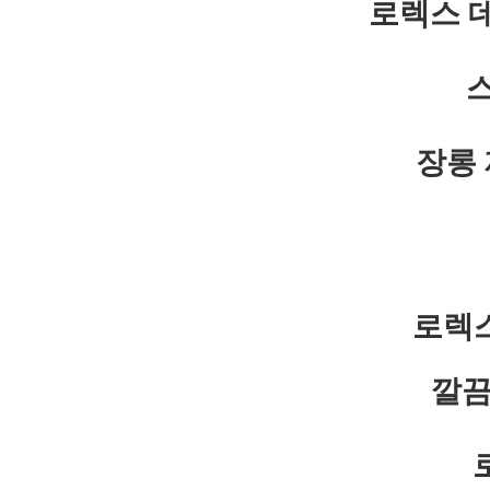
로렉스 데
장롱
로렉스
깔끔