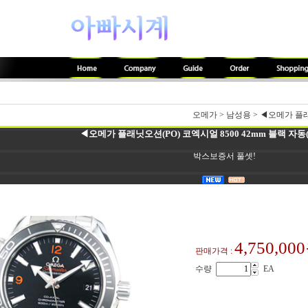
오메가
>
남성용
>
◀오메가 플래닛
◀오메가 플래닛오션(PO) 코엑시얼 8500 42mm 블랙 자동(
박스보증서 풀셋!
4,750,00
판매가격 :
수량
EA