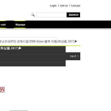
오션(PO) 코엑시얼 8500 42mm 블랙 자동(최상품.1817)▶
최상품.1817)▶
0원