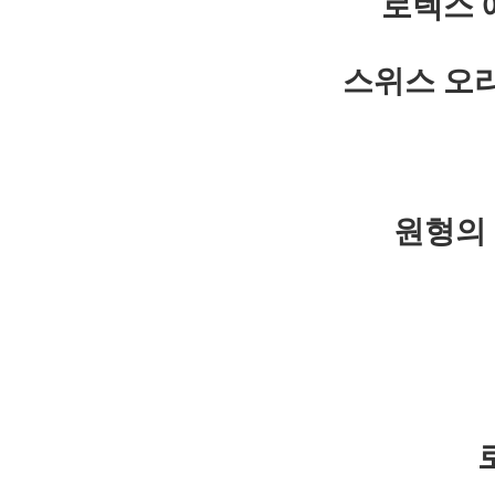
로렉스 
스위스 오
원형의