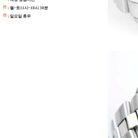
: 월~토11시~18시 30분
: 일요일 휴무