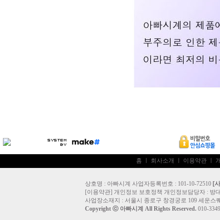
홈
ㅣ
회사소개
ㅣ
이용약관
ㅣ
상호명 : 아빠시계 사업자등록번호 : 101-10-72510
[
[
이용약관
]
개인정보 보호정책
개인정보담당자 :
방
사업장소재지 : 서울시 종로구 창경궁로 109 세운스퀘
Copyright ⓒ
아빠시계
All Rights Reserved.
010-33