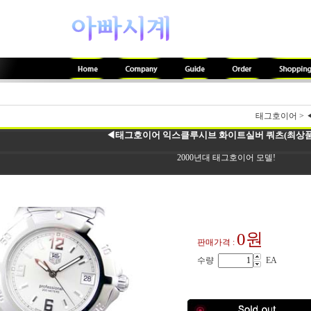
태그호이어
>
◀태그호이어 익스클루시브 화이트실버 쿼츠(최상품.3
2000년대 태그호이어 모델!
0원
판매가격 :
수량
EA