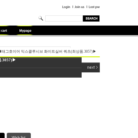
◀태그호이어 익스클루시브 화이트실버 쿼츠(최상품.3057)▶
057)▶