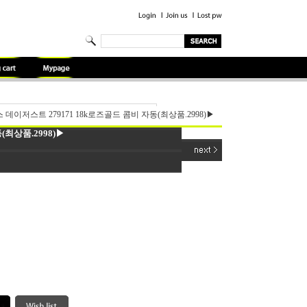
데이저스트 279171 18k로즈골드 콤비 자동(최상품.2998)▶
(최상품.2998)▶