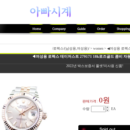
/로렉스/(남성용,여성용)/
>
women
>
◀여성용 로렉스 
◀여성용 로렉스 데이저스트 279171 18k로즈골드 콤비 자동
2022년 박스보증서 풀셋!미사용 신품!
0원
판매가격 :
수량
EA