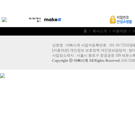
홈
ㅣ
회사소개
ㅣ
이용약관
ㅣ
상호명 : 아빠시계 사업자등록번호 : 101-10-72510
[
[
이용약관
]
개인정보 보호정책
개인정보담당자 :
방
사업장소재지 : 서울시 종로구 창경궁로 109 세운스퀘
Copyright ⓒ
아빠시계
All Rights Reserved.
010-33