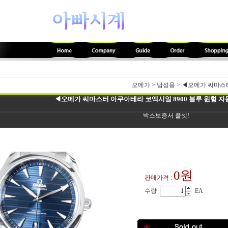
오메가
>
남성용
>
◀오메가 씨마스터 
◀오메가 씨마스터 아쿠아테라 코엑시얼 8900 블루 원형 자동(
박스보증서 풀셋!
0원
판매가격 :
수량
EA