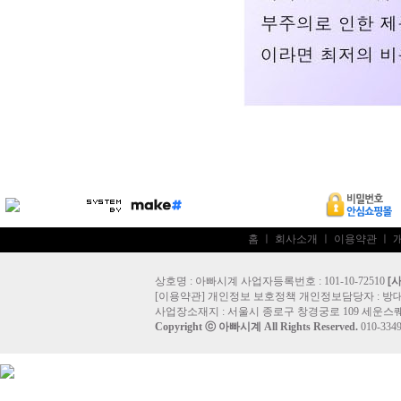
홈
ㅣ
회사소개
ㅣ
이용약관
ㅣ
상호명 : 아빠시계 사업자등록번호 : 101-10-72510
[
[
이용약관
]
개인정보 보호정책
개인정보담당자 :
방
사업장소재지 : 서울시 종로구 창경궁로 109 세운스퀘
Copyright ⓒ
아빠시계
All Rights Reserved.
010-33