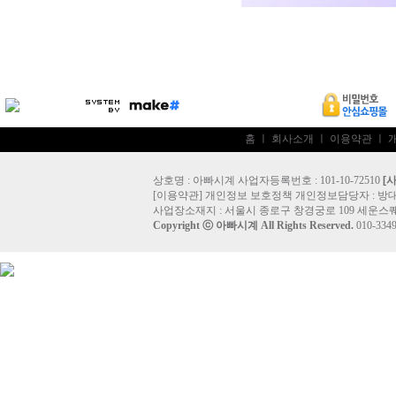
홈
ㅣ
회사소개
ㅣ
이용약관
ㅣ
상호명 : 아빠시계 사업자등록번호 : 101-10-72510
[
[
이용약관
]
개인정보 보호정책
개인정보담당자 :
방
사업장소재지 : 서울시 종로구 창경궁로 109 세운스퀘
Copyright ⓒ
아빠시계
All Rights Reserved.
010-33