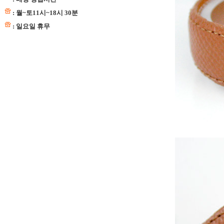
: 월~토11시~18시 30분
: 일요일 휴무