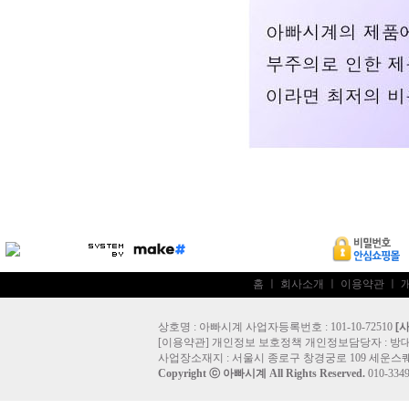
홈
ㅣ
회사소개
ㅣ
이용약관
ㅣ
상호명 : 아빠시계 사업자등록번호 : 101-10-72510
[
[
이용약관
]
개인정보 보호정책
개인정보담당자 :
방
사업장소재지 : 서울시 종로구 창경궁로 109 세운스퀘
Copyright ⓒ
아빠시계
All Rights Reserved.
010-33