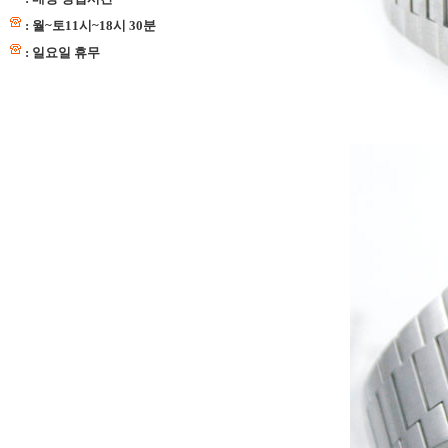
: 월~토11시~18시 30분
: 일요일 휴무